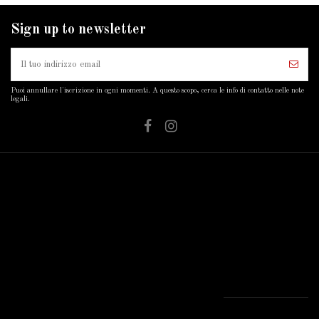
Sign up to newsletter
Puoi annullare l'iscrizione in ogni momenti. A questo scopo, cerca le info di contatto nelle note
legali.
Servizio clienti
Account cliente
Contact us
Home
Entra
Attila Creazioni
Chi siamo
Il mio account
Via della Bastia, 2,
Consegna
Dati personali
40033 Casalecchio
Pagamento sicuro
Storico ordini
di Reno -
Contattaci
Indirizzi
BOLOGNA